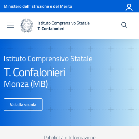
Vai ai contenuti
Vai al menu di navigazione
Vai al footer
Ministero dell'Istruzione e del Merito
Istituto Comprensivo Statale
T. Confalonieri
Istituto Comprensivo Statale
T. Confalonieri
Monza (MB)
Vai alla scuola
Pubblicità e Informazione