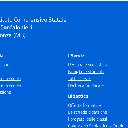
tituto Comprensivo Statale
 Confalonieri
onza (MB)
Visita la pagina iniziale della scuola
la
I Servizi
zione
Personale scolastico
Famiglie e studenti
della scuola
Tutti i servizi
della scuola
Bacheca Sindacale
azione
Didattica
Offerta formativa
Le schede didattiche
I progetti delle classi
Calendario Scolastico e Orario L