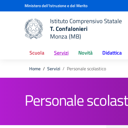
Vai ai contenuti
Vai al menu di navigazione
Vai al footer
Ministero dell'Istruzione e del Merito
Istituto Comprensivo Statale
T. Confalonieri
Monza (MB)
 della scuola
— Visita la pagina iniziale del
Scuola
Servizi
Novità
Didattica
Home
Servizi
Personale scolastico
Personale scolast