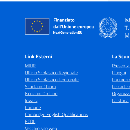
Is
T.
M
— 
Link Esterni
La Scuo
MIUR
Presenta
Ufficio Scolastico Regionale
I luoghi
Ufficio Scolastico Territoriale
I numeri 
Scuola in Chiaro
Le carte 
Iscrizioni On Line
Organizz
Invalsi
La storia
Comune
Cambridge English Qualifications
ECDL
Vecchio sito web