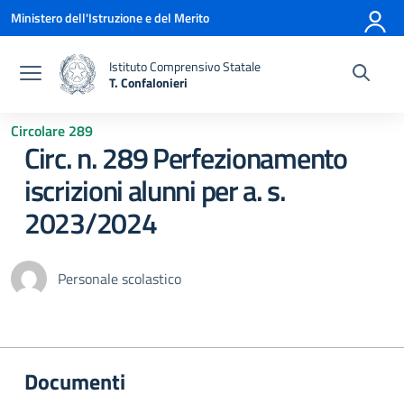
Vai ai contenuti
Vai al menu di navigazione
Vai al footer
Ministero dell'Istruzione e del Merito
Istituto Comprensivo Statale
T. Confalonieri
— Visita la pagina iniziale della scuola
Circolare 289
Circ. n. 289 Perfezionamento
iscrizioni alunni per a. s.
2023/2024
Personale scolastico
Documenti