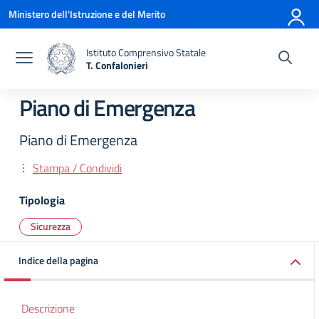
Vai ai contenuti
Vai al menu di navigazione
Vai al footer
Ministero dell'Istruzione e del Merito
Istituto Comprensivo Statale
T. Confalonieri
— Visita la pagina iniziale della scuola
Piano di Emergenza
Piano di Emergenza
Stampa / Condividi
Tipologia
Sicurezza
Indice della pagina
Descrizione