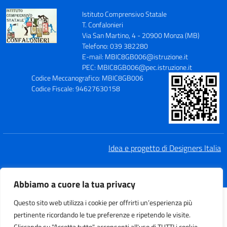
Istituto Comprensivo Statale
T. Confalonieri
Via San Martino, 4 - 20900 Monza (MB)
Telefono: 039 382280
E-mail: MBIC8GB006@istruzione.it
PEC: MBIC8GB006@pec.istruzione.it
Codice Meccanografico: MBIC8GB006
Codice Fiscale: 94627630158
Idea e progetto di Designers Italia
Abbiamo a cuore la tua privacy
Questo sito web utilizza i cookie per offrirti un’esperienza più
pertinente ricordando le tue preferenze e ripetendo le visite.
Cliccando su "Accetta tutto", acconsenti all'uso di TUTTI i cookie.