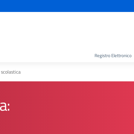
la scuola
Registro Elettronico
 scolastica
a: