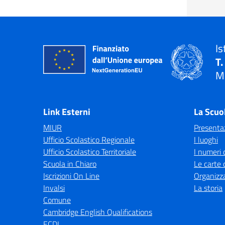
Is
T.
M
— 
Link Esterni
La Scuo
MIUR
Presenta
Ufficio Scolastico Regionale
I luoghi
Ufficio Scolastico Territoriale
I numeri 
Scuola in Chiaro
Le carte 
Iscrizioni On Line
Organizz
Invalsi
La storia
Comune
Cambridge English Qualifications
ECDL