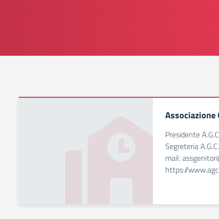
Associazione 
Presidente A.G.C.
Segreteria A.G.C.
mail: assgenitori
https://www.agco