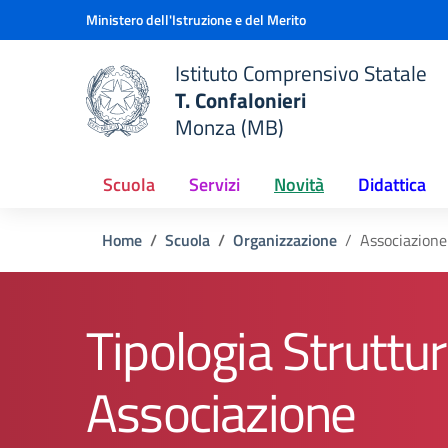
Vai ai contenuti
Vai al menu di navigazione
Vai al footer
Ministero dell'Istruzione e del Merito
Istituto Comprensivo Statale
T. Confalonieri
Monza (MB)
 della scuola
— Visita la pagina iniziale del
Scuola
Servizi
Novità
Didattica
Home
Scuola
Organizzazione
Associazione
Tipologia Struttur
Associazione