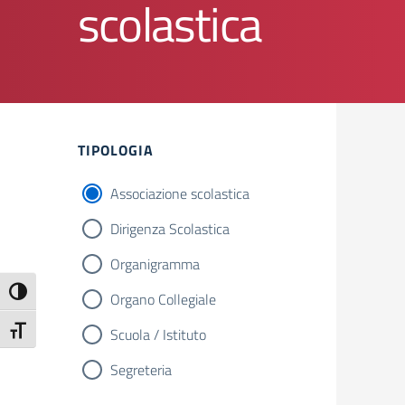
scolastica
TIPOLOGIA
Associazione scolastica
Dirigenza Scolastica
Organigramma
Attiva/disattiva alto contrasto
Organo Collegiale
Attiva/disattiva dimensione testo
Scuola / Istituto
Segreteria