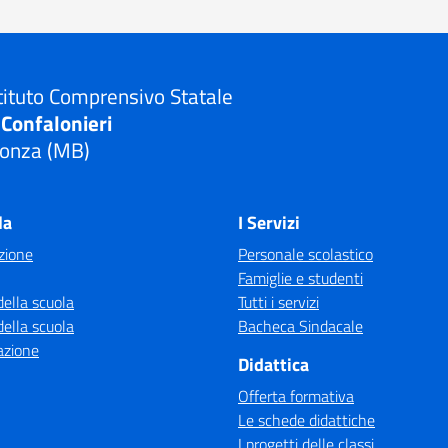
tituto Comprensivo Statale
 Confalonieri
onza (MB)
Visita la pagina iniziale della scuola
la
I Servizi
zione
Personale scolastico
Famiglie e studenti
della scuola
Tutti i servizi
della scuola
Bacheca Sindacale
azione
Didattica
Offerta formativa
Le schede didattiche
I progetti delle classi