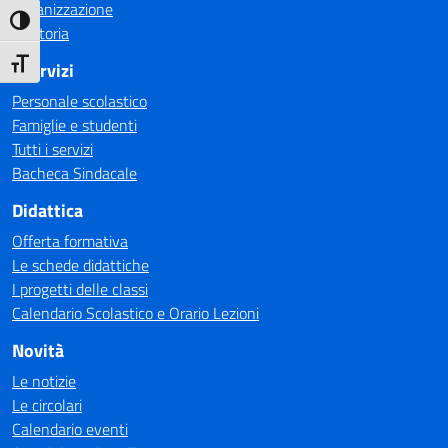
Organizzazione
Attiva/disattiva alto contrasto
La storia
Attiva/disattiva dimensione testo
I Servizi
Personale scolastico
Famiglie e studenti
Tutti i servizi
Bacheca Sindacale
Didattica
Offerta formativa
Le schede didattiche
I progetti delle classi
Calendario Scolastico e Orario Lezioni
Novità
Le notizie
Le circolari
Calendario eventi