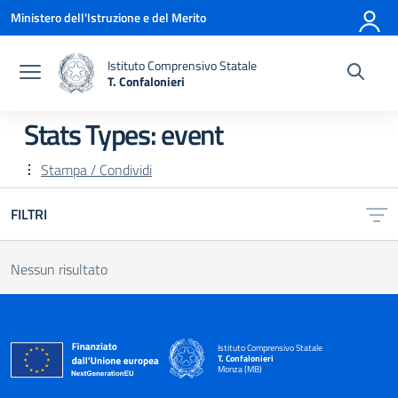
Vai ai contenuti
Vai al menu di navigazione
Vai al footer
Ministero dell'Istruzione e del Merito
Istituto Comprensivo Statale
T. Confalonieri
— Visita la pagina iniziale della scuola
Stats Types:
event
Stampa / Condividi
FILTRI
Nessun risultato
Istituto Comprensivo Statale
T. Confalonieri
Monza (MB)
— Visita la pagina iniziale della scuola