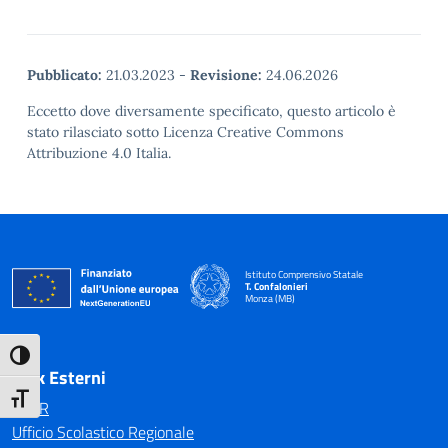
Pubblicato:
21.03.2023
-
Revisione:
24.06.2026
Eccetto dove diversamente specificato, questo articolo è
stato rilasciato sotto Licenza Creative Commons
Attribuzione 4.0 Italia.
Istituto Comprensivo Statale
T. Confalonieri
Monza (MB)
— Visita la pagina iniziale della scuola
Attiva/disattiva alto contrasto
Link Esterni
Attiva/disattiva dimensione testo
MIUR
Ufficio Scolastico Regionale