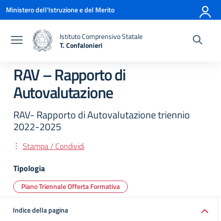
Vai ai contenuti
Vai al menu di navigazione
Vai al footer
Ministero dell'Istruzione e del Merito
Istituto Comprensivo Statale
T. Confalonieri
— Visita la pagina iniziale della scuola
RAV – Rapporto di
Autovalutazione
RAV- Rapporto di Autovalutazione triennio
2022-2025
Stampa / Condividi
Tipologia
Piano Triennale Offerta Formativa
Indice della pagina