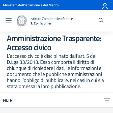
Vai ai contenuti
Vai al menu di navigazione
Vai al footer
Ministero dell'Istruzione e del Merito
Istituto Comprensivo Statale
T. Confalonieri
— Visita la pagina iniziale della scuola
Amministrazione Trasparente:
Accesso civico
L’accesso civico è disciplinato dall’art. 5 del
D.Lgs 33/2013. Esso comporta il diritto di
chiunque di richiedere i dati, le informazioni e il
documento che le pubbliche amministrazioni
hanno l’obbligo di pubblicare, nei casi in cui sia
stata omessa la loro pubblicazione.
FILTRI