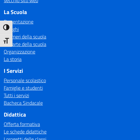
Vecchio sito web
La Scuola
Presentazione
Attiva/disattiva alto contrasto
I luoghi
I numeri della scuola
Attiva/disattiva dimensione testo
Le carte della scuola
Organizzazione
La storia
I Servizi
Personale scolastico
Famiglie e studenti
Tutti i servizi
Bacheca Sindacale
Didattica
Offerta formativa
Le schede didattiche
I progetti delle classi