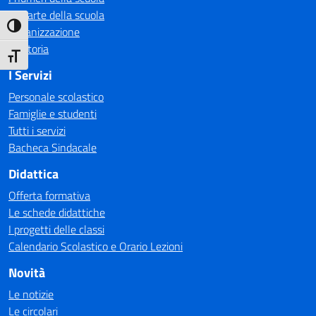
Le carte della scuola
Attiva/disattiva alto contrasto
Organizzazione
La storia
Attiva/disattiva dimensione testo
I Servizi
Personale scolastico
Famiglie e studenti
Tutti i servizi
Bacheca Sindacale
Didattica
Offerta formativa
Le schede didattiche
I progetti delle classi
Calendario Scolastico e Orario Lezioni
Novità
Le notizie
Le circolari