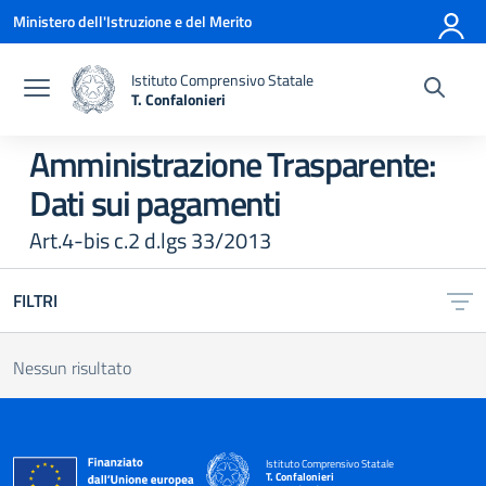
Vai ai contenuti
Vai al menu di navigazione
Vai al footer
Ministero dell'Istruzione e del Merito
Istituto Comprensivo Statale
T. Confalonieri
— Visita la pagina iniziale della scuola
Amministrazione Trasparente:
Dati sui pagamenti
Art.4-bis c.2 d.lgs 33/2013
FILTRI
Nessun risultato
Istituto Comprensivo Statale
T. Confalonieri