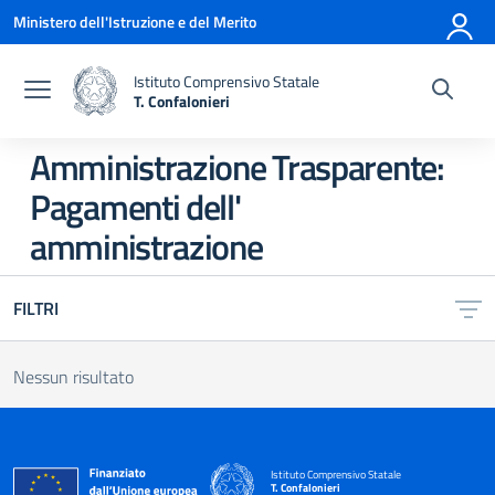
Vai ai contenuti
Vai al menu di navigazione
Vai al footer
Ministero dell'Istruzione e del Merito
Istituto Comprensivo Statale
T. Confalonieri
— Visita la pagina iniziale della scuola
Amministrazione Trasparente:
Pagamenti dell'
amministrazione
FILTRI
Nessun risultato
Istituto Comprensivo Statale
T. Confalonieri