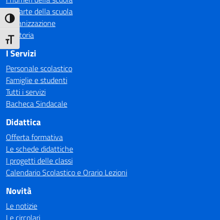
Le carte della scuola
Attiva/disattiva alto contrasto
Organizzazione
La storia
Attiva/disattiva dimensione testo
I Servizi
Personale scolastico
Famiglie e studenti
Tutti i servizi
Bacheca Sindacale
Didattica
Offerta formativa
Le schede didattiche
I progetti delle classi
Calendario Scolastico e Orario Lezioni
Novità
Le notizie
Le circolari